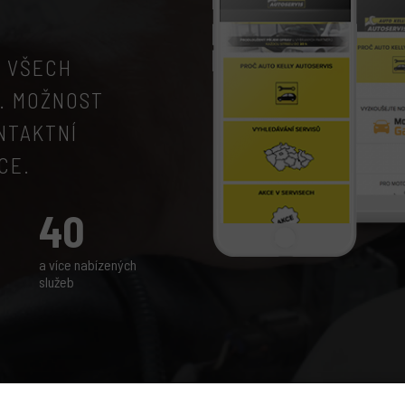
Í VŠECH
. MOŽNOST
NTAKTNÍ
CE.
40
a více nabízených
služeb