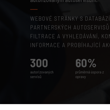
WEBOVÉ STRÁNKY S DATABÁZ
PARTNERSKÝCH AUTOSERVISŮ
FILTRACE A VYHLEDÁVÁNÍ, KO
INFORMACE A PROBÍHAJÍCÍ AK
300
60%
autorizovaných
průměrná úspora z
servisů
opravy