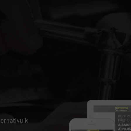
Y
lternativu k