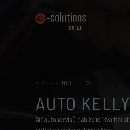
CS
EN
REFERENCE
WEB
AUTO KELL
Síť autoservisů nabízející kvalitní a
autorizovaným autoservisům.