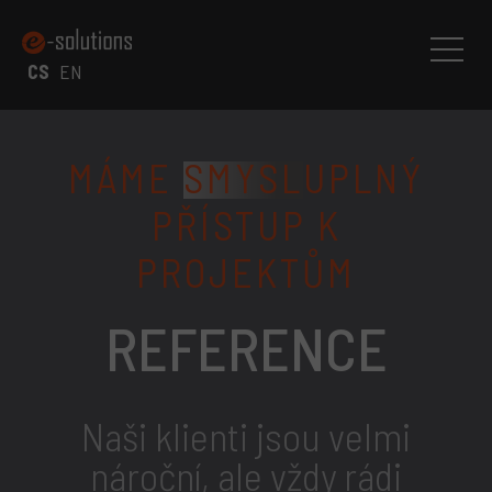
CS
EN
MÁME
SMYSL
UPLNÝ
PŘÍSTUP K
PROJEKTŮM
REFERENCE
Naši klienti jsou velmi
nároční, ale vždy rádi