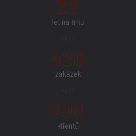
22
let na trhu
PŘES
420
zakázek
PŘES
200
klientů