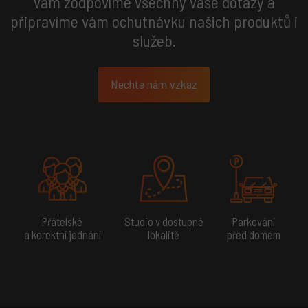
vám zodpovíme všechny vaše dotazy a
připravíme vám ochutnávku našich produktů i
služeb.
Nechte nám vzkaz
Přátelské
Studio v dostupné
Parkování
a korektní jednání
lokalitě
před domem