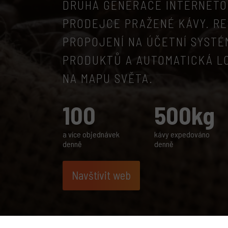
DRUHÁ GENERACE INTERNET
PRODEJCE PRAŽENÉ KÁVY. RE
PROPOJENÍ NA ÚČETNÍ SYSTÉ
PRODUKTŮ A AUTOMATICKÁ L
NA MAPU SVĚTA.
100
500kg
a více objednávek
kávy expedováno
denně
denně
Navštívit web