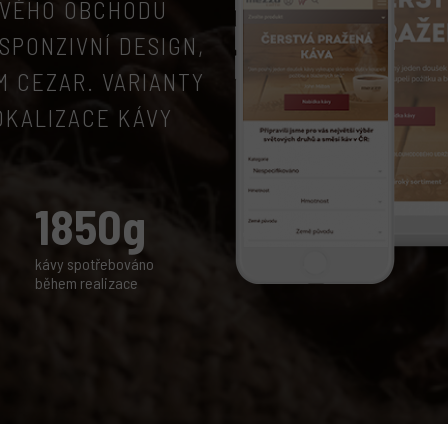
OVÉHO OBCHODU
SPONZIVNÍ DESIGN,
M CEZAR. VARIANTY
OKALIZACE KÁVY
1850g
kávy spotřebováno
během realizace