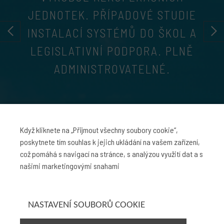
JEDNOTEK. PŘÍPADOVÉ STUDIE
INSTALACÍ SYSTÉMŮ DO ŠKOL A
LEGISLATIVNÍ PODPORA. PLNĚ
ADMINISTROVATELNÉ.
1500
Když kliknete na „Přijmout všechny soubory cookie“,
částic CO2 na m3 je
poskytnete tím souhlas k jejich ukládání na vašem zařízení,
legislativní norma
což pomáhá s navigací na stránce, s analýzou využití dat a s
99%
našimi marketingovými snahami
škol nemá potřebnou
kvalitu vzduchu
500mil.
NASTAVENÍ SOUBORŮ COOKIE