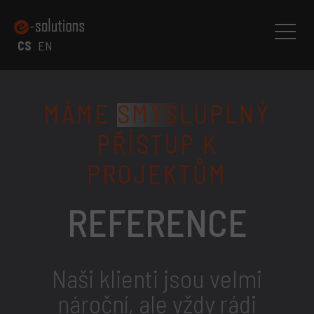
CS
EN
MÁME
SMYSL
UPLNÝ
PŘÍSTUP K
PROJEKTŮM
REFERENCE
Naši klienti jsou velmi
nároční, ale vždy rádi