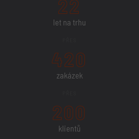
22
let na trhu
PŘES
420
zakázek
PŘES
200
klientů